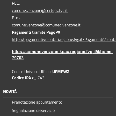
PEC:
comune.venzone@certgov.fvg.it
E-mail:
comune.venzone@comunedivenzone.it
Pagamenti tramite PagoPA
https://pagamentivolontari.regione.fvg.it/PagamentiVolonta
https://comunevenzone-kpax.regione.fvg.it/it/home-
79703
Codice Univoco Ufficio:
UFMFWZ
Codice IPA
c_l743
NOVITÀ
Prenotazione appuntamento
Segnalazione disservizio