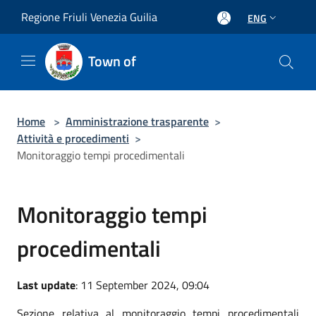
Salta al contenuto principale
Regione Friuli Venezia Guilia
ENG
Town of
Home
>
Amministrazione trasparente
>
Attività e procedimenti
>
Monitoraggio tempi procedimentali
Monitoraggio tempi
procedimentali
Last update
: 11 September 2024, 09:04
Sezione relativa al monitoraggio tempi procedimentali