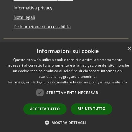
Informativa privacy
Note legali
Dichiarazione di accessibilità
×
Informazioni sui cookie
RSS
Copyright © 2026 • Town of •
Questo sito web utilizza cookie tecnici e assimilati strettamente
Accessibility
Municipium
Powered by
•
necessari al corretto funzionamento e alla navigazione del sito, nonché
Privacy
Admin access
un cookie tecnico analitico al solo fine di elaborare informazioni
Cookie
statistiche, aggregate e anonime.
Per maggiori dettagli, può consultare la cookie policy al seguente
link
Sitemap
STRETTAMENTE NECESSARI
RIFIUTA TUTTO
ACCETTA TUTTO
MOSTRA DETTAGLI