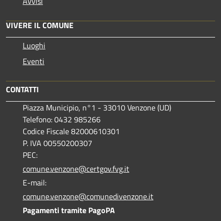
Avvisi
VIVERE IL COMUNE
Luoghi
Eventi
CONTATTI
Piazza Municipio, n°1 - 33010 Venzone (UD)
Telefono: 0432 985266
Codice Fiscale 82000610301
P. IVA 00550200307
PEC:
comune.venzone@certgov.fvg.it
E-mail:
comune.venzone@comunedivenzone.it
Pagamenti tramite PagoPA