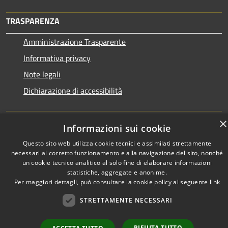
TRASPARENZA
Amministrazione Trasparente
Informativa privacy
Note legali
Dichiarazione di accessibilità
×
Informazioni sui cookie
RSS
Copyright © 2026 • Town of •
Questo sito web utilizza cookie tecnici e assimilati strettamente
Accessibility
Municipium
necessari al corretto funzionamento e alla navigazione del sito, nonché
Powered by
•
un cookie tecnico analitico al solo fine di elaborare informazioni
Privacy
Admin access
statistiche, aggregate e anonime.
Cookie
Per maggiori dettagli, può consultare la cookie policy al seguente
link
Sitemap
STRETTAMENTE NECESSARI
RIFIUTA TUTTO