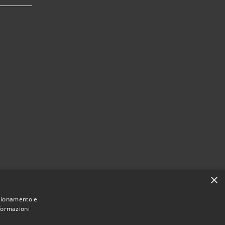
×
nzionamento e
nformazioni