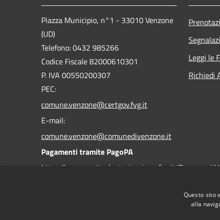
Piazza Municipio, n°1 - 33010 Venzone
Prenotaz
(UD)
Segnalazi
Telefono: 0432 985266
Leggi le 
Codice Fiscale 82000610301
P. IVA 00550200307
Richiedi 
PEC:
comune.venzone@certgov.fvg.it
E-mail:
comune.venzone@comunedivenzone.it
Pagamenti tramite PagoPA
https://pagamentivolontari.regione.fvg.it/PagamentiV
https://comunevenzone-
Questo sito 
alla navig
kpax.regione.fvg.it/it/home-79703