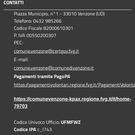
CONTATTI
Piazza Municipio, n°1 - 33010 Venzone (UD)
Telefono: 0432 985266
Codice Fiscale 82000610301
P. IVA 00550200307
PEC:
comune.venzone@certgov.fvg.it
E-mail:
comune.venzone@comunedivenzone.it
Pagamenti tramite PagoPA
https://pagamentivolontari.regione.fvg.it/PagamentiVolonta
https://comunevenzone-kpax.regione.fvg.it/it/home-
79703
Codice Univoco Ufficio:
UFMFWZ
Codice IPA
c_l743