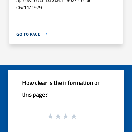
approvato con D.P.G.R. n. 602/Pres del
06/11/1979
GO TO PAGE
How clear is the information on
this page?