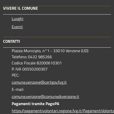
VIVERE IL COMUNE
Luoghi
Eventi
CONTATTI
Piazza Municipio, n°1 - 33010 Venzone (UD)
Telefono: 0432 985266
Codice Fiscale 82000610301
P. IVA 00550200307
PEC:
comune.venzone@certgov.fvg.it
E-mail:
comune.venzone@comunedivenzone.it
Pagamenti tramite PagoPA
https://pagamentivolontari.regione.fvg.it/PagamentiVolonta