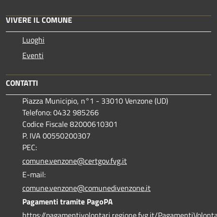
VIVERE IL COMUNE
Luoghi
Eventi
CONTATTI
Piazza Municipio, n°1 - 33010 Venzone (UD)
Telefono: 0432 985266
Codice Fiscale 82000610301
P. IVA 00550200307
PEC:
comune.venzone@certgov.fvg.it
E-mail:
comune.venzone@comunedivenzone.it
Pagamenti tramite PagoPA
https://pagamentivolontari.regione.fvg.it/PagamentiVolonta