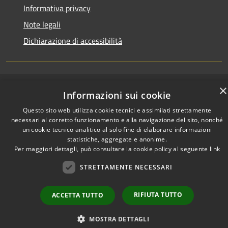
Informativa privacy
Note legali
Dichiarazione di accessibilità
×
RSS
Copyright © 2026 • Town of •
Informazioni sui cookie
Accessibility
Municipium
Powered by
•
Questo sito web utilizza cookie tecnici e assimilati strettamente
Privacy
Admin access
necessari al corretto funzionamento e alla navigazione del sito, nonché
Cookie
un cookie tecnico analitico al solo fine di elaborare informazioni
Sitemap
statistiche, aggregate e anonime.
Per maggiori dettagli, può consultare la cookie policy al seguente
link
STRETTAMENTE NECESSARI
RIFIUTA TUTTO
ACCETTA TUTTO
MOSTRA DETTAGLI