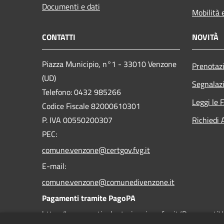
Documenti e dati
Mobilità 
CONTATTI
NOVITÀ
Piazza Municipio, n°1 - 33010 Venzone
Prenotaz
(UD)
Segnalazi
Telefono: 0432 985266
Leggi le 
Codice Fiscale 82000610301
P. IVA 00550200307
Richiedi 
PEC:
comune.venzone@certgov.fvg.it
E-mail:
comune.venzone@comunedivenzone.it
Pagamenti tramite PagoPA
https://pagamentivolontari.regione.fvg.it/PagamentiV