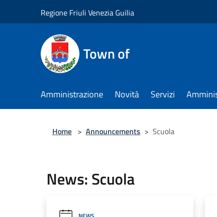
Salta al contenuto principale
Regione Friuli Venezia Guilia
Town of
Amministrazione
Novità
Servizi
Amminis
Home
>
Announcements
>
Scuola
News: Scuola
NEWS