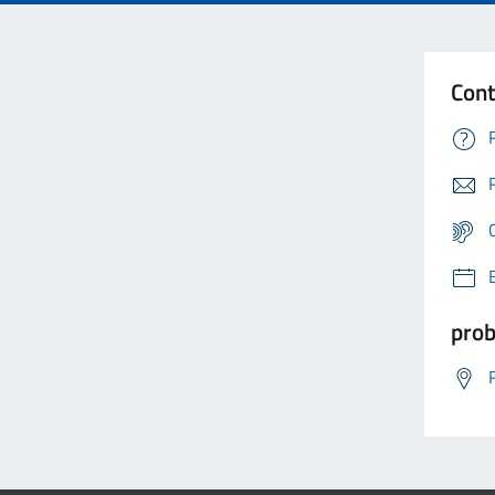
Cont
prob