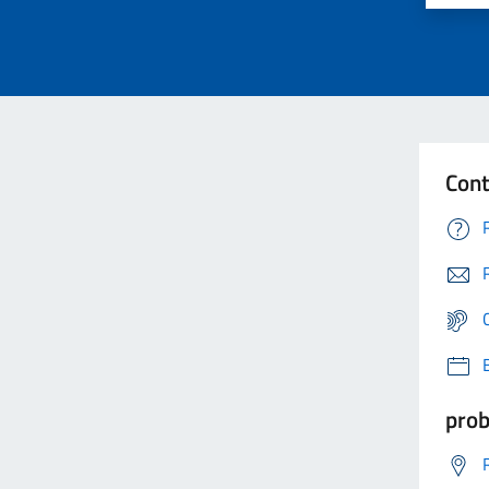
Cont
prob