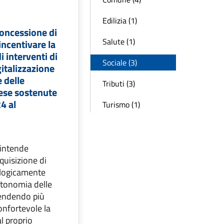
Edilizia (1)
concessione di
Salute (1)
incentivare la
i interventi di
Sociale (3)
italizzazione
 delle
Tributi (3)
ese sostenute
4 al
Turismo (1)
 intende
quisizione di
ologicamente
utonomia delle
rendendo più
confortevole la
al proprio