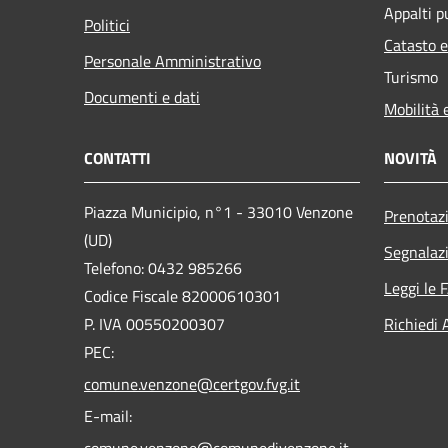
Appalti p
Politici
Catasto e
Personale Amministrativo
Turismo
Documenti e dati
Mobilità 
CONTATTI
NOVITÀ
Piazza Municipio, n°1 - 33010 Venzone
Prenotaz
(UD)
Segnalazi
Telefono: 0432 985266
Leggi le 
Codice Fiscale 82000610301
P. IVA 00550200307
Richiedi 
PEC:
comune.venzone@certgov.fvg.it
E-mail:
comune.venzone@comunedivenzone.it