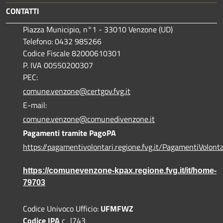
CONTATTI
Piazza Municipio, n°1 - 33010 Venzone (UD)
Telefono: 0432 985266
Codice Fiscale 82000610301
P. IVA 00550200307
PEC:
comune.venzone@certgov.fvg.it
E-mail:
comune.venzone@comunedivenzone.it
Pagamenti tramite PagoPA
https://pagamentivolontari.regione.fvg.it/PagamentiVolonta
https://comunevenzone-kpax.regione.fvg.it/it/home-
79703
Codice Univoco Ufficio:
UFMFWZ
Codice IPA
c_l743