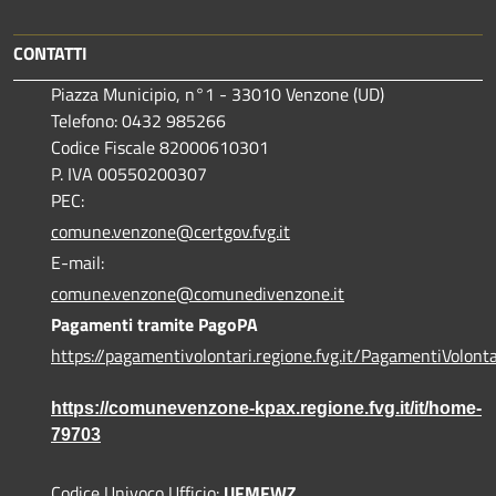
CONTATTI
Piazza Municipio, n°1 - 33010 Venzone (UD)
Telefono: 0432 985266
Codice Fiscale 82000610301
P. IVA 00550200307
PEC:
comune.venzone@certgov.fvg.it
E-mail:
comune.venzone@comunedivenzone.it
Pagamenti tramite PagoPA
https://pagamentivolontari.regione.fvg.it/PagamentiVolonta
https://comunevenzone-kpax.regione.fvg.it/it/home-
79703
Codice Univoco Ufficio:
UFMFWZ