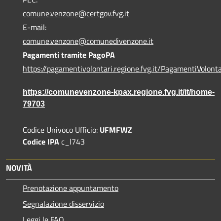
comune.venzone@certgov.fvg.it
E-mail:
comune.venzone@comunedivenzone.it
Pagamenti tramite PagoPA
https://pagamentivolontari.regione.fvg.it/PagamentiVolonta
https://comunevenzone-kpax.regione.fvg.it/it/home-
79703
Codice Univoco Ufficio:
UFMFWZ
Codice IPA
c_l743
NOVITÀ
Prenotazione appuntamento
Segnalazione disservizio
Leggi le FAQ