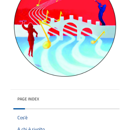
PAGE INDEX
Cos'è
A chi è rivolto