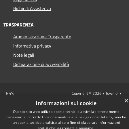
Richiedi Assistenza
TRASPARENZA
Amministrazione Trasparente
Informativa privacy
Note legali
Dichiarazione di accessibilità
RSS
Copyright © 2026 • Town of •
×
Accessibility
Municipium
Powered by
•
Informazioni sui cookie
Privacy
Admin access
Questo sito web utilizza cookie tecnici e assimilati strettamente
Cookie
necessari al corretto funzionamento e alla navigazione del sito, nonché
Sitemap
un cookie tecnico analitico al solo fine di elaborare informazioni
statistiche, aggregate e anonime.