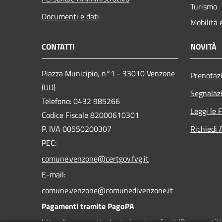
Turismo
Documenti e dati
Mobilità 
CONTATTI
NOVITÀ
Piazza Municipio, n°1 - 33010 Venzone
Prenotaz
(UD)
Segnalazi
Telefono: 0432 985266
Leggi le 
Codice Fiscale 82000610301
P. IVA 00550200307
Richiedi 
PEC:
comune.venzone@certgov.fvg.it
E-mail:
comune.venzone@comunedivenzone.it
Pagamenti tramite PagoPA