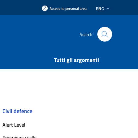
ENG
Access to personal area
Search
Tutti gli argomenti
Civil defence
Alert Level
Emergency calls