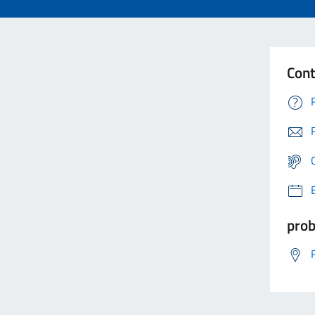
Cont
prob