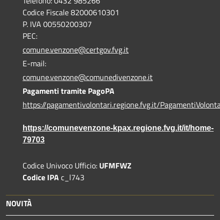
Telefono: 0432 985266
Codice Fiscale 82000610301
P. IVA 00550200307
PEC:
comune.venzone@certgov.fvg.it
E-mail:
comune.venzone@comunedivenzone.it
Pagamenti tramite PagoPA
https://pagamentivolontari.regione.fvg.it/PagamentiVolonta
https://comunevenzone-kpax.regione.fvg.it/it/home-
79703
Codice Univoco Ufficio:
UFMFWZ
Codice IPA
c_l743
NOVITÀ