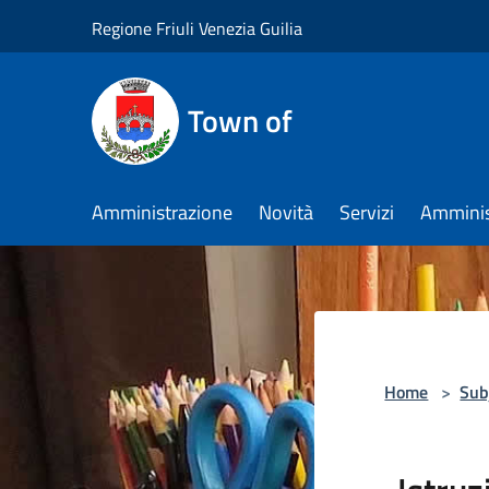
Salta al contenuto principale
Regione Friuli Venezia Guilia
Town of
Amministrazione
Novità
Servizi
Amminis
Home
>
Sub