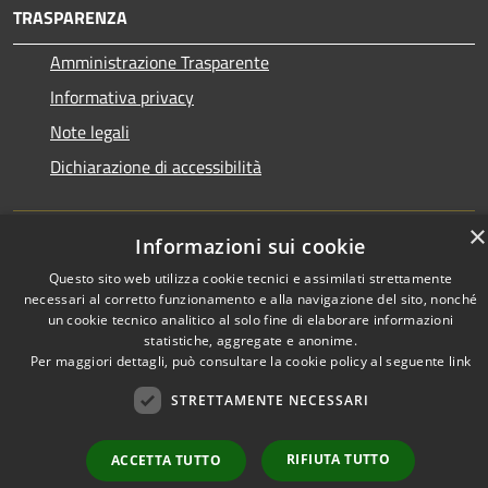
TRASPARENZA
Amministrazione Trasparente
Informativa privacy
Note legali
Dichiarazione di accessibilità
×
Informazioni sui cookie
RSS
Copyright © 2026 • Town of •
Questo sito web utilizza cookie tecnici e assimilati strettamente
necessari al corretto funzionamento e alla navigazione del sito, nonché
Accessibility
Municipium
Powered by
•
un cookie tecnico analitico al solo fine di elaborare informazioni
Privacy
Admin access
statistiche, aggregate e anonime.
Cookie
Per maggiori dettagli, può consultare la cookie policy al seguente
link
Sitemap
STRETTAMENTE NECESSARI
RIFIUTA TUTTO
ACCETTA TUTTO