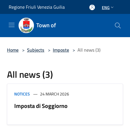
Salta al contenuto principale
Regione Friuli Venezia Guilia
ENG
Town of
Home
>
Subjects
>
Imposte
>
All news (3)
All news (3)
NOTICES
24 MARCH 2026
Imposta di Soggiorno