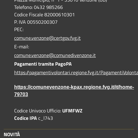
Telefono: 0432 985266
Codice Fiscale 82000610301
P. IVA 00550200307
PEC:
comune.venzone@certgov.fvg.it
E-mail:
comune.venzone@comunedivenzone.it
Pagamenti tramite PagoPA
https://pagamentivolontari.regione.fvg.it/PagamentiVolonta
https://comunevenzone-kpax.regione.fvg.it/it/home-
79703
Codice Univoco Ufficio:
UFMFWZ
Codice IPA
c_l743
NOVITÀ