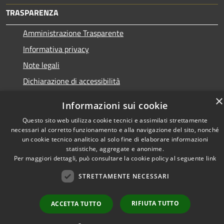
TRASPARENZA
Amministrazione Trasparente
Informativa privacy
Note legali
Dichiarazione di accessibilità
×
Informazioni sui cookie
Questo sito web utilizza cookie tecnici e assimilati strettamente
RSS
necessari al corretto funzionamento e alla navigazione del sito, nonché
Copyright © 2026 • Town of •
un cookie tecnico analitico al solo fine di elaborare informazioni
Accessibility
Municipium
Powered by
•
statistiche, aggregate e anonime.
Privacy
Admin access
Per maggiori dettagli, può consultare la cookie policy al seguente
link
Cookie
STRETTAMENTE NECESSARI
Sitemap
RIFIUTA TUTTO
ACCETTA TUTTO