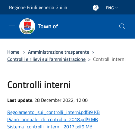
Salta al contenuto principale
Regione Friuli Venezia Guilia
ENG
Town of
Home
>
Amministrazione trasparente
>
Controlli e rilievi sull'amministrazione
>
Controlli interni
Controlli interni
Last update
: 28 December 2022, 12:00
Regolamento_sui_controlli_interni.pdf89 KB
Piano_annuale_di_controllo_2018.pdf9 MB
Sistema_controlli_interni_2017.pdf9 MB