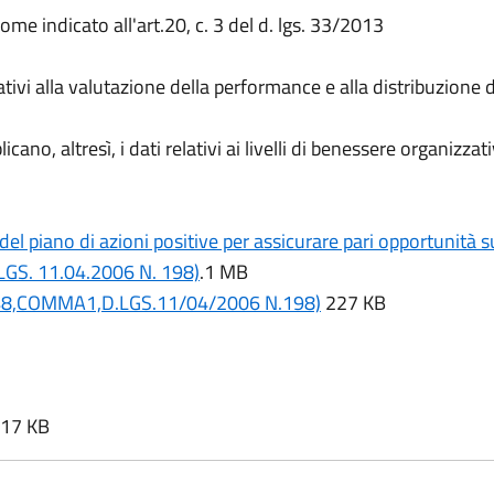
ome indicato all'art.20, c. 3 del d. lgs. 33/2013
lativi alla valutazione della performance e alla distribuzione 
o, altresì, i dati relativi ai livelli di benessere organizzati
l piano di azioni positive per assicurare pari opportunità s
LGS. 11.04.2006 N. 198)
.1 MB
RT.48,COMMA1,D.LGS.11/04/2006 N.198)
227 KB
17 KB