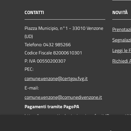
CONTATTI
NOVITÀ
Piazza Municipio, n°1 - 33010 Venzone
Prenotaz
(UD)
Segnalazi
Telefono: 0432 985266
Leggi le 
Codice Fiscale 82000610301
P. IVA 00550200307
Richiedi 
PEC:
comune.venzone@certgov.fvg.it
E-mail:
comune.venzone@comunedivenzone.it
Pagamenti tramite PagoPA
https://pagamentivolontari.regione.fvg.it/PagamentiV
https://comunevenzone-