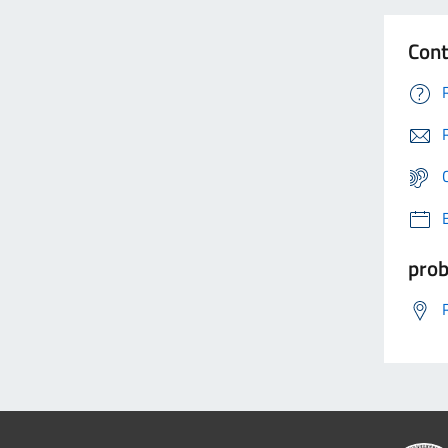
Cont
prob