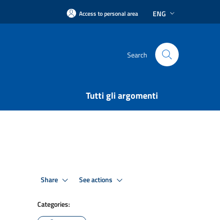
ENG
Access to personal area
Search
Tutti gli argomenti
Share
See actions
Categories: