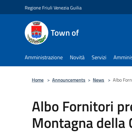
Salta al contenuto principale
Regione Friuli Venezia Guilia
Town of
Amministrazione
Novità
Servizi
Amminis
Home
>
Announcements
>
News
>
Albo Forn
Albo Fornitori p
Montagna della 