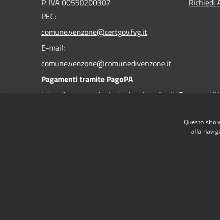
P. IVA 00550200307
Richiedi 
PEC:
comune.venzone@certgov.fvg.it
E-mail:
comune.venzone@comunedivenzone.it
Pagamenti tramite PagoPA
https://pagamentivolontari.regione.fvg.it/PagamentiV
https://comunevenzone-
Questo sito 
alla navig
kpax.regione.fvg.it/it/home-79703
Codice Univoco Ufficio:
UFMFWZ
Codice IPA
c_l743
RSS
Accessibility
Privacy
Cookie
Sitemap