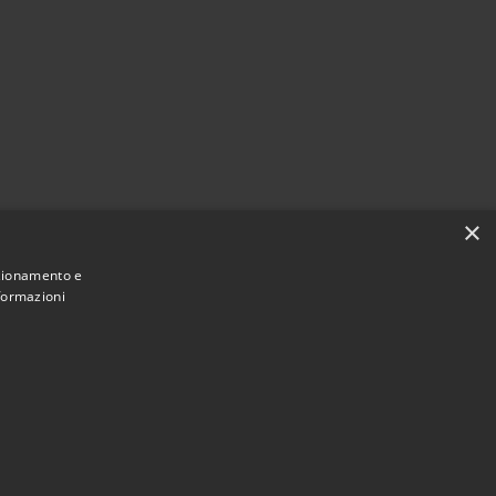
×
nzionamento e
nformazioni
Municipium
Admin access
2026 • Town of • Powered by
•