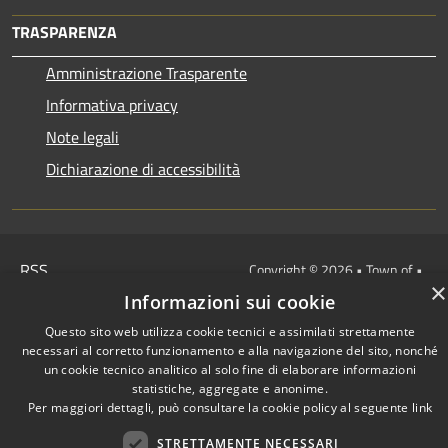
TRASPARENZA
Amministrazione Trasparente
Informativa privacy
Note legali
Dichiarazione di accessibilità
RSS
Copyright © 2026 • Town of •
×
Accessibility
Municipium
Powered by
•
Informazioni sui cookie
Privacy
Admin access
Questo sito web utilizza cookie tecnici e assimilati strettamente
Cookie
necessari al corretto funzionamento e alla navigazione del sito, nonché
Sitemap
un cookie tecnico analitico al solo fine di elaborare informazioni
statistiche, aggregate e anonime.
Per maggiori dettagli, può consultare la cookie policy al seguente
link
STRETTAMENTE NECESSARI